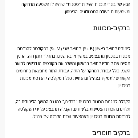
הבא של בוגרי תוכנית העילית "פסגות" שיהיה לו השפעה מרחיקה
ומשמעותית בעולם הטכנולוגיה והביטחון.
ברקים-מכונות
לימודים לתואר ראשון (Sc.B) ולתואר שני (Sc.M) בפקולטה להנדסת
מכונות בטכניון מתבצעים במשך ארבע שנים. במהלך הזמן הזה, החניך
מסיים את לימודיו לתואר הראשון ומשלב את הקורסים הנדרשים לתואר
השני, כולל עבודת המחקר על התזה. עבודת התזה מתבצעת בתחומים
הקשורים לתפקיד בצה"ל ובהנחיית סגל הפקולטה להנדסת מכונות
בטכניון.
הקבלה למגמת מכונות בתכנית "ברקים," כמו גם המשך הלימודים בה,
תלויים בהוכחת הצטיינות בלימודים. הקבלה תתבצע על ידי הפקולטה
להנדסת מכונות בטכניון ובאמצעות ועדת הקבלה של צה"ל.
ברקים חומרים