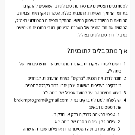
לסטודנטים מצטיינים עם סקרנות טכנולוגית, השואפים להתקדם
בתחומי המחקר והפיתוח. התוכנית כוללת הכשרות אקדמיות וצבאיות,
המותאמות במיוחד לעיסוק בנושאי המחקר והפיתוח הטכנולוגי בצה"ל,
המהווים את חוד החנית של מערכת הביטחון. בוגרי התוכנית משמשים
כמובילי דרך טכנולוגיים בצה"ל.
?איך מתקבלים לתוכנית
רישום לעתודה אקדמית באתר המתגייסים עד חודש פברואר של
כיתה י״ב.
חובה לדרג את תכנית ״ברקים״ באחת ההעדפות. לבוחרים
ב"ברקים" בעדיפות ראשונה יינתן יתרון ברור בקבלה לתכנית.
ביצוע פסיכומטרי עד למועד אפריל של כיתה י״ב.
יש לשלוח למנהלת ברקים במייל brakimprogram@gmail.com
את הטפסים הבאים:
טפסי הרשמה לברקים חלק א' וחלק ב'.
צילום גילון ציונים מסכם של כיתה י"א.
צילום ציון הבחינה הפסיכומטרית או צילום שובר ההרשמה