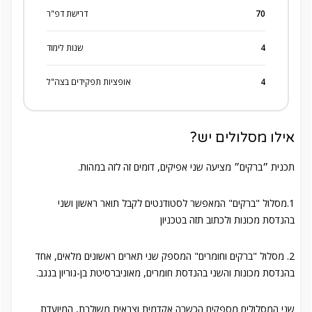
70
דרישת דפ"ר
4
שנות לימוד
4
אופציות תפקידים בצה"ל
?אילו מסלולים יש
תכנית ״ברקים״ מציעה שני אפיקים, דומים זה לזה במהות.
1.מסלול "ברקים" המאפשר לסטודנטים לקבל תואר ראשון ושני
בהנדסת מכונות ולכתוב תזה בטכניון
2. מסלול "ברקים וחומרים" המספק שני תארים ראשונים מלאים, אחד
בהנדסת מכונות והשני בהנדסת חומרים, מאוניברסיטת בן-גוריון בנגב.
שני המסלולים מספקים הכשרה אקדמית וצבאית משולבת, המיועדת