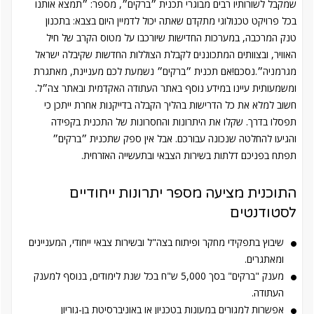
שמקבל לשורותיו רבים מבוגרי תכנית ״ברקים״, מספר: ״תמצא אותנו
בכל פרויקט טכנולוגי מתקדם שאתה יכול לדמיין היום בצבא: בתכנון
טנק המרכבה, במערכות החדישות שיורכבו על מטוס הקרב של חיל
האוויר, ובצוותים המתכוננים לקבלת הצוללות החדשות שקיבלה ישראל
מגרמניה״.נסכם!אם תכנית ״ברקים״ נשמעת לכם מעניינת, מאתגרת
ומשמעותית עיינו במידע נוסף באתר העתודה האקדמית ובאתר צה״ל.
חשוב למלא את כל הדרישות בהליך הקבלה בדייקנות אחרת ייתכן כי
תפסלו בדרך. שקלו את היתרונות והחסרונות של התכנית בקפידה
והגיעו להחלטה שנכונה עבורכם. אבל אין ספק שתכנית ״ברקים״
תפתח בפניכם דלתות בשירות הצבאי ובתעשייה האזרחית.
התוכנית מציעה מספר יתרונות ייחודיים
לסטודנטים
שיבוץ בתפקידי מחקר ופיתוח בצה"ל ובשירות צבאי ייחודי, המעניינים
ומאתגרים.
מענק "ברקים" בסך 5,000 ש"ח בכל שנת לימודים, בנוסף למענק
העתודה.
אפשרות למגורים במעונות בטכניון או באוניברסיטת בן-גוריון