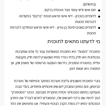
(בתשלום).
יחס אישי וליווי צמוד מצד מינהלת ברקים.
ללומדים בטכניון - ליווי אישי מראש מגמת "ברקים" בפקולטה
להנדסת מכונות.
ללומדים באוניברסיטת בן-גוריון - ליווי אישי מראש המחלקה להנדסת
מכונות.
מי לדעתנו מתאים לתוכנית
התוכנית "פסגות" היא התוכנית המושלמת עבור כל אדם שסקרנות
טכנולוגית היא חלק בלתי נפרד מחייו ושמעוניין להיות חלק מקבוצת
עילית. במסגרת התוכנית, נדרשת השקעה מרשימה של מאמץ וזמן, אך
התמורה היא יוצאת דופן.
בוגרי התוכנית משובצים בליבת מערכת המחקר והפיתוח של מערכת
הביטחון, והם הסימן המובהק לאנשים איכותיים ומיוחדים, בעלי הבנה
מעמיקה בתחום הטכנולוגי ויכולת מחקרית מובהקת. הכינוי "פסגותניק"
הפך להיות שם נרדף לאנשים אלו, המסוגלים לתרום לצה"ל את היתרון
הטכנולוגי החיוני לו בשדה הקרב הנוכחי והעתידי. אנו מחפשים את הדור