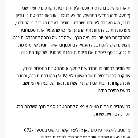
תואר המשולב בהנדסת תוכנה ולימודי מרבית הקורסים לתואר שני
(למעט תזה) במדעי המחשב, המוצע בטכניון או באוניברסיטת בן-גוריון
בנגב, הוא מערכת לימודים מיוחדת וייחודית. בעולם הטכנולוגי המודרני,
מערכות התוכנה מהוות את המנוע המרכזי שמפעיל את הטכנולוגיה
המתקדמת ביום-יום. כתוצאה מכך, ישנה דרישה גבוהה למהנדסי תוכנה
מצוינים שיש להם הבנה מעמיקה בתכנון ובראייה רחבית של מערכות
תוכנה, בנוסף ליכולת אלגוריתמית והבנה פרטנית של קוד התוכנה.
הלימודים בתחום זה מתרחשים למשך 8 סמסטרים במסלול ייחודי,
שמקנה לסטודנטים תואר ראשון מלא (Sc.B) בהנדסת תוכנה, וכמו כן,
את הנקודות הרבות הנדרשות להשלמת תואר שני במדעי המחשב,
למעט כתיבת התזה.
למועמדים מובילים מצויה אופציה לסמסטר נוסף לצורך השלמת תזה,
הכרוכה בדחיית שירות.
מוזמנים להשאיר פרטים כאן או ליצור קשר טלפוני במספר 072-
3951068 ונשמח לעזור לכם להתקבל לתוכנית ברקים