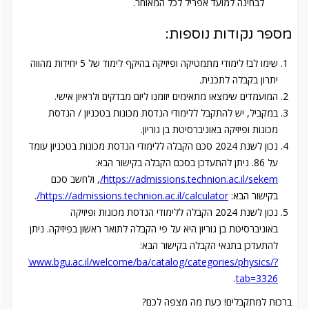
לבחינה למועד אפריל לכל המאוחר.
:מספר נקודות נוספות
שימו לב! לימודי מתמטיקה ופיזיקה בהיקף לימוד של 5 יחידות מהווה
יתרון בקבלה לתכנית.
המועמדים שימצאו מתאימים יזומנו ליום מבדקים ולראיון אישי.
במקביל, יש להתקבל ללימודי הנדסת מכונות בטכניון / הנדסת
מכונות ופיזיקה באוניברסיטת בן גוריון.
נכון לשנת 2024 סכם הקבלה ללימודי הנדסת מכונות בטכניון עומד
על 86. ניתן להתעדכן בסכם הקבלה בקישור הבא:
https://admissions.technion.ac.il/sekem/
, ולחשב סכם
בקישור הבא:
https://admissions.technion.ac.il/calculator/
.
נכון לשנת 2024 הקבלה ללימודי הנדסת מכונות ופיזיקה
באוניברסיטת בן גוריון היא על פי הקבלה לתואר ראשון בפיזיקה. ניתן
להתעדכן בתנאי הקבלה בקישור הבא:
https://www.bgu.ac.il/welcome/ba/catalog/categories/physics/?
.
tab=3326
ברכות למתקבלים! כעת מה מצפה לכם?