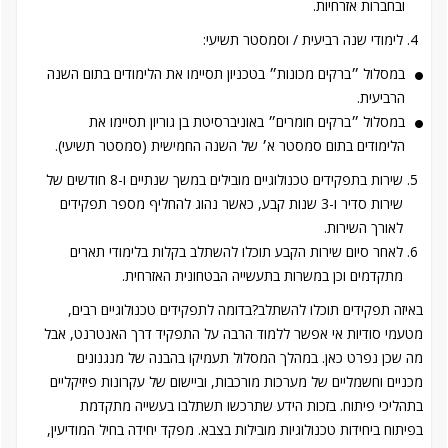
ובחברות אזרחיות.
לימודי שנה רביעית / וסמסטר תשיעי:
במסלול ״ברקים מכונות״ בטכניון תסיימו את הלימודים בתום השנה
הרביעית.
במסלול ״ברקים חומרים״ באוניברסיטת בן גוריון תסיימו את
הלימודים בתום סמסטר א׳ של השנה החמישית (סמסטר תשיעי).
שירות בתפקידים טכנולוגיים מובילים במשך שנתיים ו-8 חודשים של
שירות סדיר ו-3 שנות קבע, כאשר נהוג להחליף מספר תפקידים
לאורך השירות.
לאחר סיום שירות הקבע תוכלו להשתלב בקלות בלימודי תארים
מתקדמים וכן במשרות בתעשייה הבטחונית האזרחית.
באיזה תפקידים תוכלו להשתלב?בדומה לתפקידים טכנולוגיים רבים,
מטעמי סודיות אי אפשר ללמוד הרבה על התפקיד דרך האנטרנט, אבל
מה שכן נפרט כאן. במהלך המסלול תעמיקו בהבנה של מנגנונים
מכניים וחשמליים של מערכות מורכבות, וביישום של עקרונות פיזיקליים
בתהליכי פיתוח. בזכות הידע שתרכשו תשתלבו בעשייה מתקדמת
בפיתוח ביחידות טכנולוגיות מובילות בצבא. מפקד יחידה בחיל המודיעין,